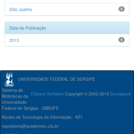
Sítio Justino
1
Data de Publicação
2013
1
UNIVERSIDADE FEDERAL DE SERGIPE
Sistema de
DSpace Software
Copyright © 2002-2010
Duraspace
Bibliotecas da
Universidade
Federal de Sergipe - SIBIUFS
Núcleo de Tecnologia da Informação - NTI
repositorio@academico.ufs.br