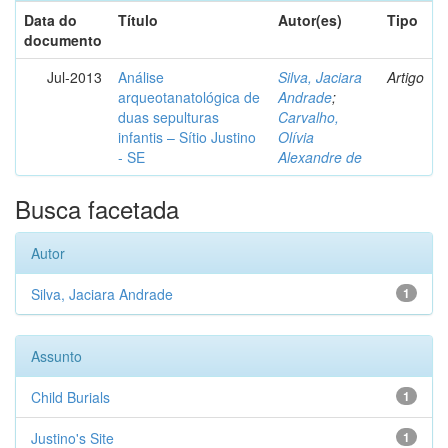
Data do
Título
Autor(es)
Tipo
documento
Jul-2013
Análise
Silva, Jaciara
Artigo
arqueotanatológica de
Andrade
;
duas sepulturas
Carvalho,
infantis – Sítio Justino
Olívia
- SE
Alexandre de
Busca facetada
Autor
Silva, Jaciara Andrade
1
Assunto
Child Burials
1
Justino's Site
1