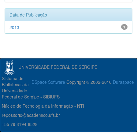
Data de Publicação
2013
1
UNIVERSIDADE FEDERAL DE SERGIPE
Sistema de
DSpace Software
Copyright © 2002-2010
Duraspace
Bibliotecas da
Universidade
Federal de Sergipe - SIBIUFS
Núcleo de Tecnologia da Informação - NTI
repositorio@academico.ufs.br
+55 79 3194-6528