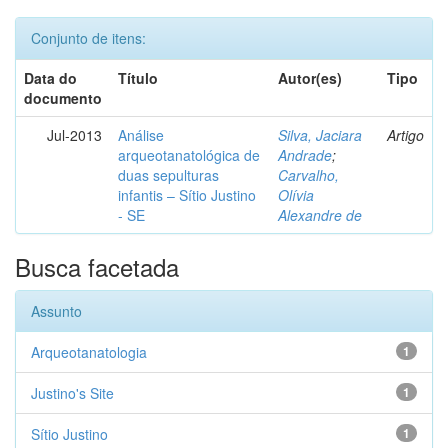
Conjunto de itens:
Data do
Título
Autor(es)
Tipo
documento
Jul-2013
Análise
Silva, Jaciara
Artigo
arqueotanatológica de
Andrade
;
duas sepulturas
Carvalho,
infantis – Sítio Justino
Olívia
- SE
Alexandre de
Busca facetada
Assunto
Arqueotanatologia
1
Justino's Site
1
Sítio Justino
1