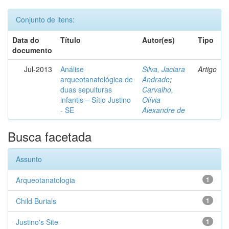
Conjunto de itens:
Data do
Título
Autor(es)
Tipo
documento
Jul-2013
Análise
Silva, Jaciara
Artigo
arqueotanatológica de
Andrade
;
duas sepulturas
Carvalho,
infantis – Sítio Justino
Olívia
- SE
Alexandre de
Busca facetada
Assunto
Arqueotanatologia
1
Child Burials
1
Justino's Site
1