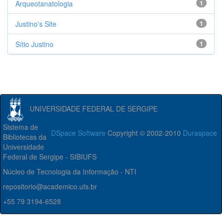
Arqueotanatologia
1
Justino's Site
1
Sítio Justino
1
UNIVERSIDADE FEDERAL DE SERGIPE
Sistema de
DSpace Software
Copyright © 2002-2010
Duraspace
Bibliotecas da
Universidade
Federal de Sergipe - SIBIUFS
Núcleo de Tecnologia da Informação - NTI
repositorio@academico.ufs.br
+55 79 3194-6528