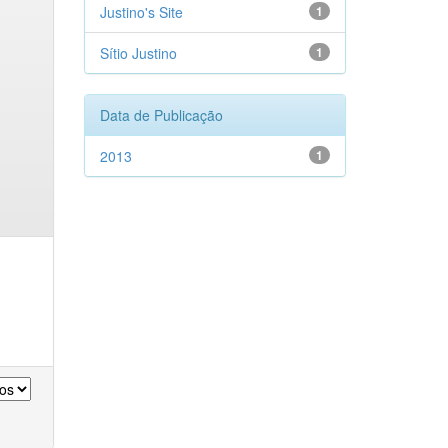
Justino's Site
1
Sítio Justino
1
Data de Publicação
2013
1