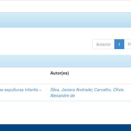
Anterior
1
P
Autor(es)
s sepulturas infantis –
Silva, Jaciara Andrade
;
Carvalho, Olívia
Alexandre de