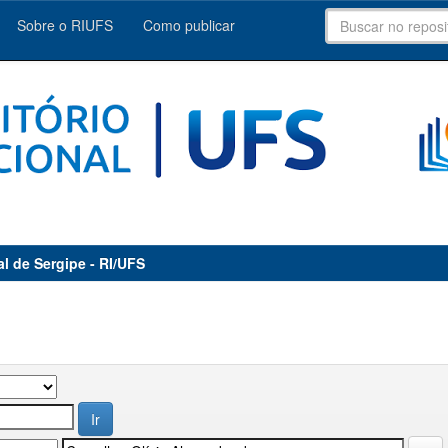
Sobre o RIUFS
Como publicar
al de Sergipe - RI/UFS