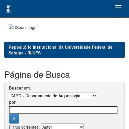
Skip
navigation
Repositório Institucional da Universidade Federal de
Sergipe - RI/UFS
Página de Busca
Buscar em:
por
Filtros correntes: