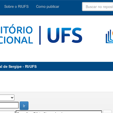
Sobre o RIUFS
Como publicar
al de Sergipe - RI/UFS