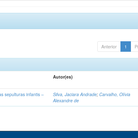
Anterior
1
P
Autor(es)
s sepulturas infantis –
Silva, Jaciara Andrade
;
Carvalho, Olívia
Alexandre de