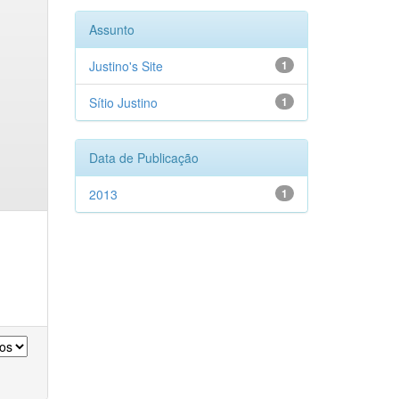
Assunto
Justino's Site
1
Sítio Justino
1
Data de Publicação
2013
1