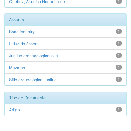
Queiroz, Albérico Nogueira de
1
Assunto
Bone industry
1
Indústria óssea
1
Justino archaeological site
1
Mazama
1
Sítio arqueológico Justino
1
Tipo de Documento
Artigo
1