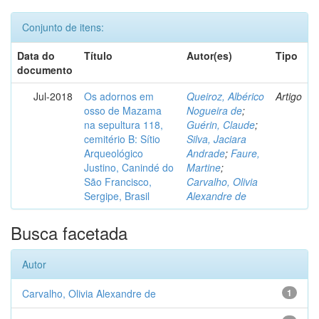
Conjunto de itens:
Data do
Título
Autor(es)
Tipo
documento
Jul-2018
Os adornos em
Queiroz, Albérico
Artigo
osso de Mazama
Nogueira de
;
na sepultura 118,
Guérin, Claude
;
cemitério B: Sítio
Silva, Jaciara
Arqueológico
Andrade
;
Faure,
Justino, Canindé do
Martine
;
São Francisco,
Carvalho, Olivia
Sergipe, Brasil
Alexandre de
Busca facetada
Autor
Carvalho, Olivia Alexandre de
1