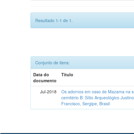
Resultado 1-1 de 1.
Conjunto de itens:
Data do
Título
documento
Jul-2018
Os adornos em osso de Mazama na se
cemitério B: Sítio Arqueológico Justi
Francisco, Sergipe, Brasil