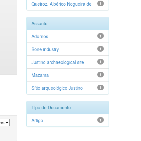
Queiroz, Albérico Nogueira de
1
Assunto
Adornos
1
Bone industry
1
Justino archaeological site
1
Mazama
1
Sítio arqueológico Justino
1
Tipo de Documento
Artigo
1