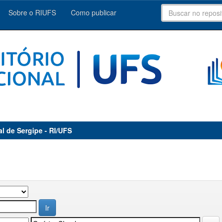
Sobre o RIUFS
Como publicar
al de Sergipe - RI/UFS