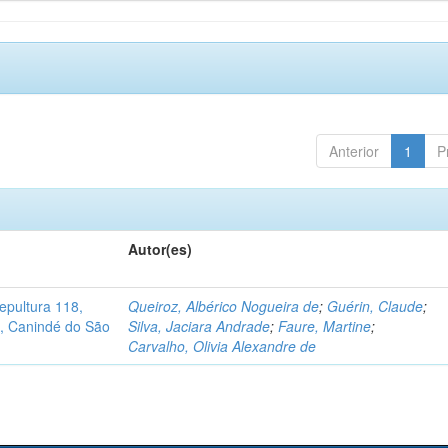
Anterior
1
P
Autor(es)
pultura 118,
Queiroz, Albérico Nogueira de
;
Guérin, Claude
;
no, Canindé do São
Silva, Jaciara Andrade
;
Faure, Martine
;
Carvalho, Olivia Alexandre de