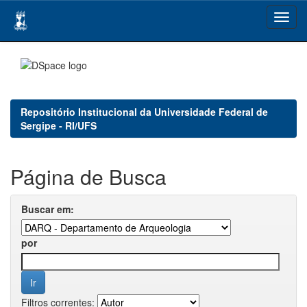
Skip
navigation
Repositório Institucional da Universidade Federal de
Sergipe - RI/UFS
Página de Busca
Buscar em:
por
Filtros correntes: