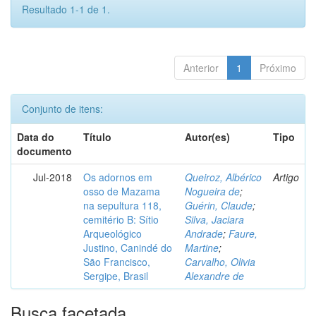
Resultado 1-1 de 1.
Anterior
1
Próximo
Conjunto de itens:
Data do
Título
Autor(es)
Tipo
documento
Jul-2018
Os adornos em
Queiroz, Albérico
Artigo
osso de Mazama
Nogueira de
;
na sepultura 118,
Guérin, Claude
;
cemitério B: Sítio
Silva, Jaciara
Arqueológico
Andrade
;
Faure,
Justino, Canindé do
Martine
;
São Francisco,
Carvalho, Olivia
Sergipe, Brasil
Alexandre de
Busca facetada