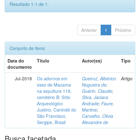
Resultado 1-1 de 1.
Anterior
1
Próximo
Conjunto de itens:
Data do
Título
Autor(es)
Tipo
documento
Jul-2018
Os adornos em
Queiroz, Albérico
Artigo
osso de Mazama
Nogueira de
;
na sepultura 118,
Guérin, Claude
;
cemitério B: Sítio
Silva, Jaciara
Arqueológico
Andrade
;
Faure,
Justino, Canindé do
Martine
;
São Francisco,
Carvalho, Olivia
Sergipe, Brasil
Alexandre de
Busca facetada