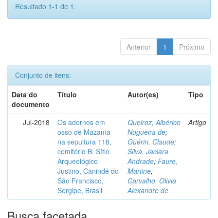
Resultado 1-1 de 1.
Anterior
1
Próximo
Conjunto de itens:
Data do
Título
Autor(es)
Tipo
documento
Jul-2018
Os adornos em
Queiroz, Albérico
Artigo
osso de Mazama
Nogueira de
;
na sepultura 118,
Guérin, Claude
;
cemitério B: Sítio
Silva, Jaciara
Arqueológico
Andrade
;
Faure,
Justino, Canindé do
Martine
;
São Francisco,
Carvalho, Olivia
Sergipe, Brasil
Alexandre de
Busca facetada