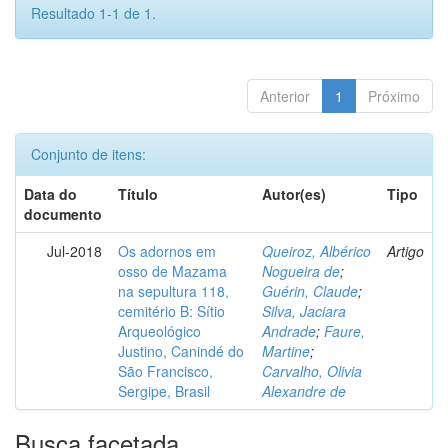
Resultado 1-1 de 1.
Anterior
1
Próximo
Conjunto de itens:
Data do
Título
Autor(es)
Tipo
documento
Jul-2018
Os adornos em
Queiroz, Albérico
Artigo
osso de Mazama
Nogueira de
;
na sepultura 118,
Guérin, Claude
;
cemitério B: Sítio
Silva, Jaciara
Arqueológico
Andrade
;
Faure,
Justino, Canindé do
Martine
;
São Francisco,
Carvalho, Olivia
Sergipe, Brasil
Alexandre de
Busca facetada