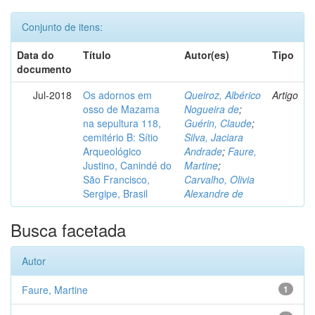
Conjunto de itens:
Data do
Título
Autor(es)
Tipo
documento
Jul-2018
Os adornos em
Queiroz, Albérico
Artigo
osso de Mazama
Nogueira de
;
na sepultura 118,
Guérin, Claude
;
cemitério B: Sítio
Silva, Jaciara
Arqueológico
Andrade
;
Faure,
Justino, Canindé do
Martine
;
São Francisco,
Carvalho, Olivia
Sergipe, Brasil
Alexandre de
Busca facetada
Autor
Faure, Martine
1