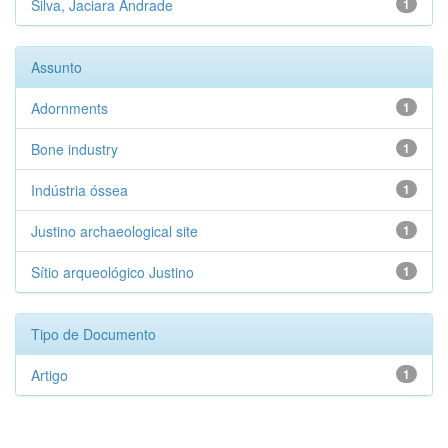
Silva, Jaciara Andrade
1
Assunto
Adornments
1
Bone industry
1
Indústria óssea
1
Justino archaeological site
1
Sítio arqueológico Justino
1
Tipo de Documento
Artigo
1