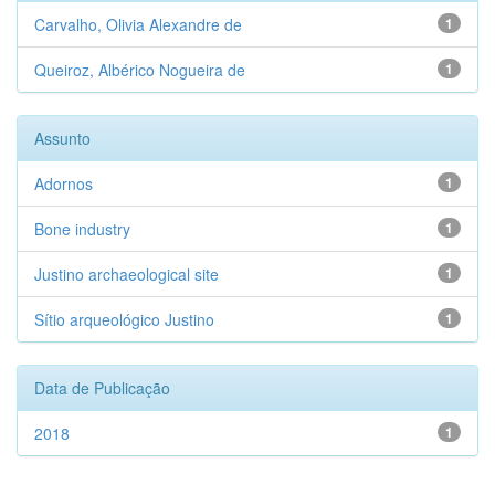
Carvalho, Olivia Alexandre de
1
Queiroz, Albérico Nogueira de
1
Assunto
Adornos
1
Bone industry
1
Justino archaeological site
1
Sítio arqueológico Justino
1
Data de Publicação
2018
1