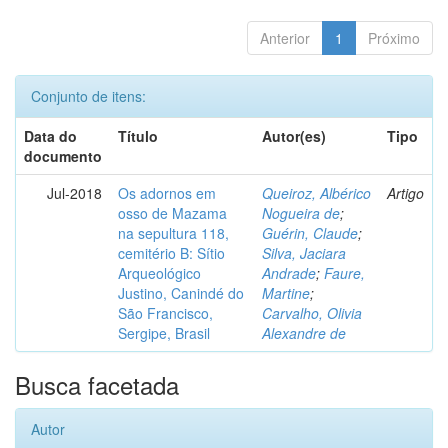
Anterior
1
Próximo
Conjunto de itens:
Data do
Título
Autor(es)
Tipo
documento
Jul-2018
Os adornos em
Queiroz, Albérico
Artigo
osso de Mazama
Nogueira de
;
na sepultura 118,
Guérin, Claude
;
cemitério B: Sítio
Silva, Jaciara
Arqueológico
Andrade
;
Faure,
Justino, Canindé do
Martine
;
São Francisco,
Carvalho, Olivia
Sergipe, Brasil
Alexandre de
Busca facetada
Autor