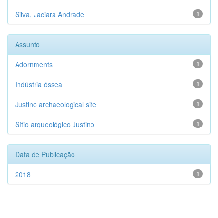
Silva, Jaciara Andrade
1
Assunto
Adornments
1
Indústria óssea
1
Justino archaeological site
1
Sítio arqueológico Justino
1
Data de Publicação
2018
1