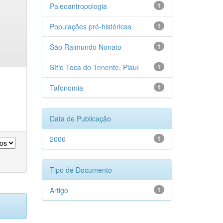
Paleoantropologia
1
Populações pré-históricas
1
São Raimundo Nonato
1
Sítio Toca do Tenente, Piauí
1
Tafonomia
1
Data de Publicação
2006
1
Tipo de Documento
Artigo
1