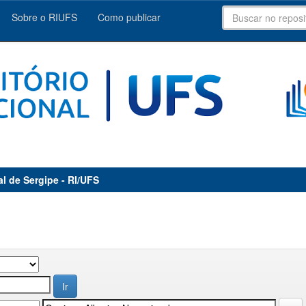
Sobre o RIUFS
Como publicar
al de Sergipe - RI/UFS