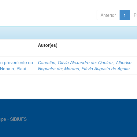
Anterior
1
P
Autor(es)
o proveniente do
Carvalho, Olívia Alexandre de
;
Queiroz, Alberico
Nonato, Piauí
Nogueira de
;
Moraes, Flávio Augusto de Aguiar
gipe - SIBIUFS