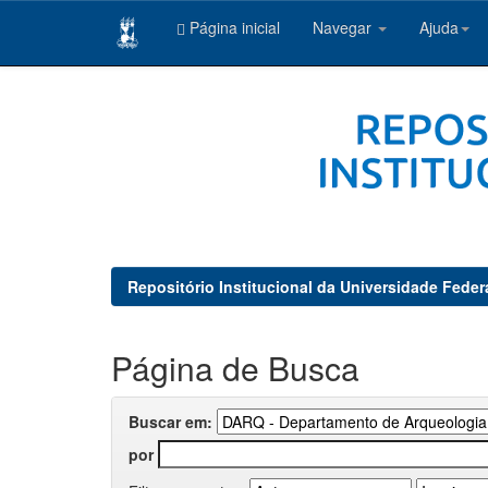
Página inicial
Navegar
Ajuda
Skip
navigation
Repositório Institucional da Universidade Feder
Página de Busca
Buscar em:
por