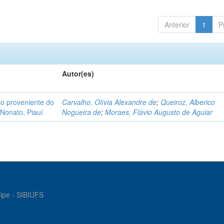
Anterior
1
P
Autor(es)
o proveniente do
Carvalho, Olívia Alexandre de
;
Queiroz, Alberico
Nonato, Piauí
Nogueira de
;
Moraes, Flávio Augusto de Aguiar
gipe - SIBIUFS