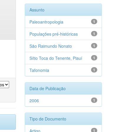
Assunto
Paleoantropologia
1
Populações pré-históricas
1
São Raimundo Nonato
1
Sítio Toca do Tenente, Piauí
1
Tafonomia
1
Data de Publicação
2006
1
Tipo de Documento
Artigo
1