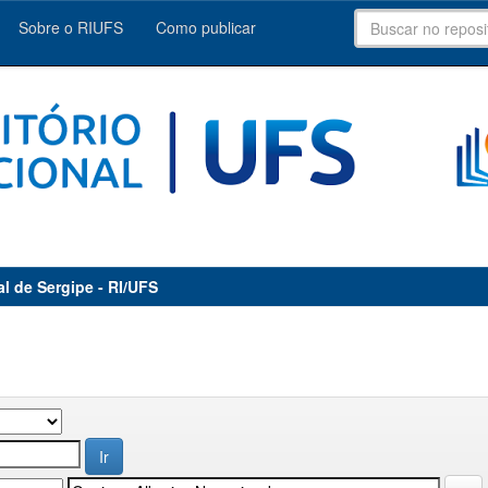
Sobre o RIUFS
Como publicar
al de Sergipe - RI/UFS