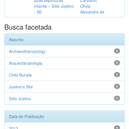
duas sepulturas
Carvalho,
infantis – Sítio Justino
Olívia
- SE
Alexandre de
Busca facetada
Assunto
Archaeothanatology
1
Arqueotanatologia
1
Child Burials
1
Justino's Site
1
Sítio Justino
1
Data de Publicação
2013
1