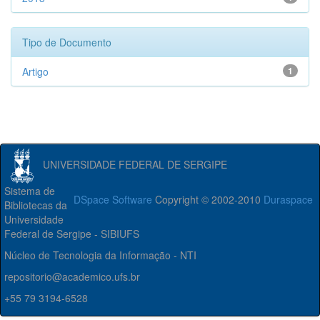
Tipo de Documento
Artigo
1
UNIVERSIDADE FEDERAL DE SERGIPE
Sistema de
DSpace Software
Copyright © 2002-2010
Duraspace
Bibliotecas da
Universidade
Federal de Sergipe - SIBIUFS
Núcleo de Tecnologia da Informação - NTI
repositorio@academico.ufs.br
+55 79 3194-6528