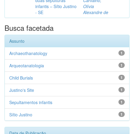
duas sepulturas
Carvalho,
infantis – Sítio Justino
Olívia
- SE
Alexandre de
Busca facetada
Assunto
Archaeothanatology
1
Arqueotanatologia
1
Child Burials
1
Justino's Site
1
Sepultamentos infantis
1
Sítio Justino
1
Data de Publicação