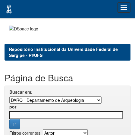
Skip
navigation
Repositório Institucional da Universidade Federal de
Sergipe - RI/UFS
Página de Busca
Buscar em:
por
Filtros correntes: