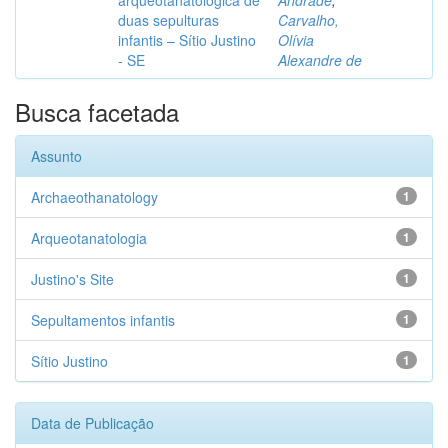
arqueotanatológica de
Andrade
;
duas sepulturas
Carvalho,
infantis – Sítio Justino
Olívia
- SE
Alexandre de
Busca facetada
Assunto
Archaeothanatology
1
Arqueotanatologia
1
Justino's Site
1
Sepultamentos infantis
1
Sítio Justino
1
Data de Publicação