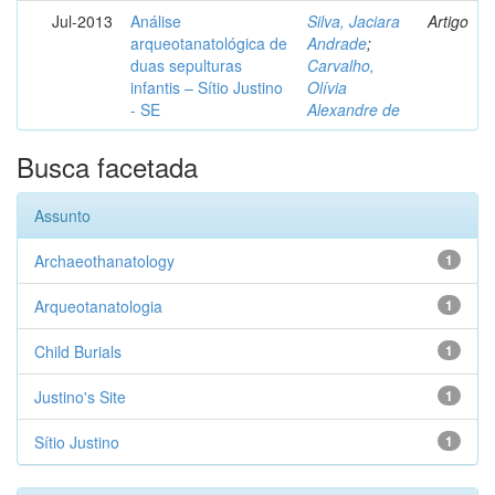
Jul-2013
Análise
Silva, Jaciara
Artigo
arqueotanatológica de
Andrade
;
duas sepulturas
Carvalho,
infantis – Sítio Justino
Olívia
- SE
Alexandre de
Busca facetada
Assunto
Archaeothanatology
1
Arqueotanatologia
1
Child Burials
1
Justino's Site
1
Sítio Justino
1