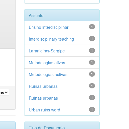
Assunto
Ensino interdisciplinar
1
Interdisciplinary teaching
1
Laranjeiras-Sergipe
1
Metodologias ativas
1
Metodologías activas
1
Ruinas urbanas
1
Ruínas urbanas
1
Urban ruins word
1
Tipo de Documento