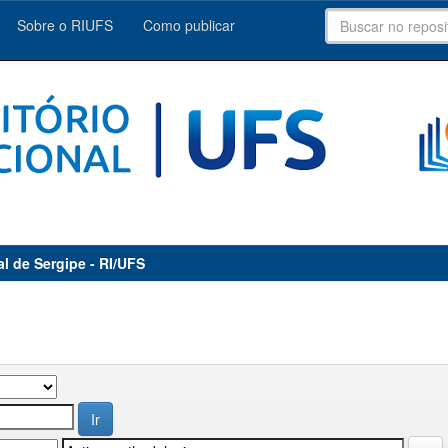
Sobre o RIUFS
Como publicar
al de Sergipe - RI/UFS