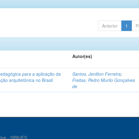
Anterior
1
P
Autor(es)
pedagógica para a aplicação da
Santos, Jenilton Ferreira
;
ção arquitetônica no Brasil
Freitas, Pedro Murilo Gonçalves
de
gipe - SIBIUFS