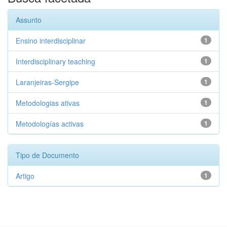
Assunto
Ensino interdisciplinar
1
Interdisciplinary teaching
1
Laranjeiras-Sergipe
1
Metodologias ativas
1
Metodologías activas
1
Tipo de Documento
Artigo
1