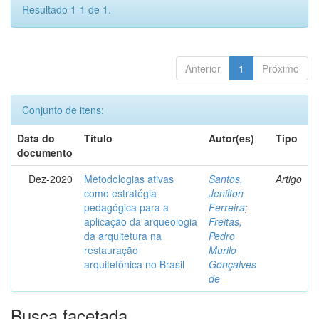
Resultado 1-1 de 1.
Anterior
1
Próximo
Conjunto de itens:
Data do
Título
Autor(es)
Tipo
documento
Dez-2020
Metodologias ativas
Santos,
Artigo
como estratégia
Jenilton
pedagógica para a
Ferreira
;
aplicação da arqueologia
Freitas,
da arquitetura na
Pedro
restauração
Murilo
arquitetônica no Brasil
Gonçalves
de
Busca facetada