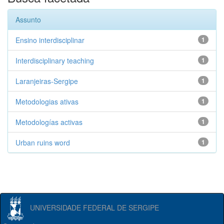
Assunto
Ensino interdisciplinar
1
Interdisciplinary teaching
1
Laranjeiras-Sergipe
1
Metodologias ativas
1
Metodologías activas
1
Urban ruins word
1
UNIVERSIDADE FEDERAL DE SERGIPE