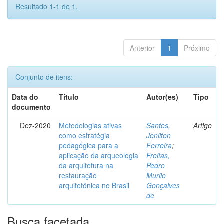
Resultado 1-1 de 1.
Anterior
1
Próximo
Conjunto de itens:
Data do
Título
Autor(es)
Tipo
documento
Dez-2020
Metodologias ativas
Santos,
Artigo
como estratégia
Jenilton
pedagógica para a
Ferreira
;
aplicação da arqueologia
Freitas,
da arquitetura na
Pedro
restauração
Murilo
arquitetônica no Brasil
Gonçalves
de
Busca facetada