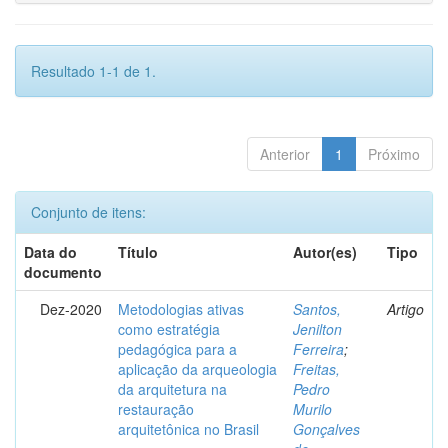
Resultado 1-1 de 1.
Anterior
1
Próximo
Conjunto de itens:
Data do
Título
Autor(es)
Tipo
documento
Dez-2020
Metodologias ativas
Santos,
Artigo
como estratégia
Jenilton
pedagógica para a
Ferreira
;
aplicação da arqueologia
Freitas,
da arquitetura na
Pedro
restauração
Murilo
arquitetônica no Brasil
Gonçalves