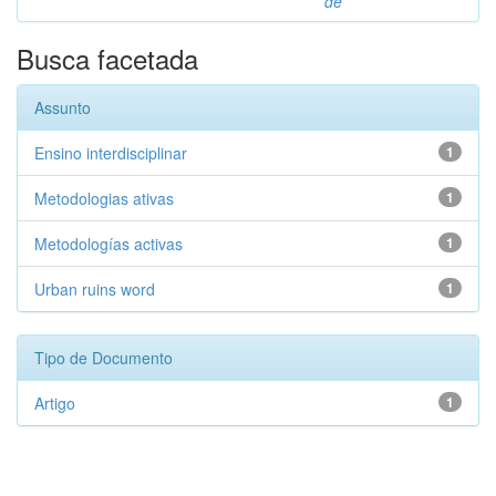
de
Busca facetada
Assunto
Ensino interdisciplinar
1
Metodologias ativas
1
Metodologías activas
1
Urban ruins word
1
Tipo de Documento
Artigo
1