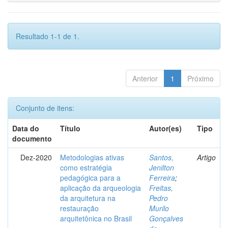
Resultado 1-1 de 1.
Anterior
1
Próximo
Conjunto de itens:
Data do
Título
Autor(es)
Tipo
documento
Dez-2020
Metodologias ativas
Santos,
Artigo
como estratégia
Jenilton
pedagógica para a
Ferreira
;
aplicação da arqueologia
Freitas,
da arquitetura na
Pedro
restauração
Murilo
arquitetônica no Brasil
Gonçalves