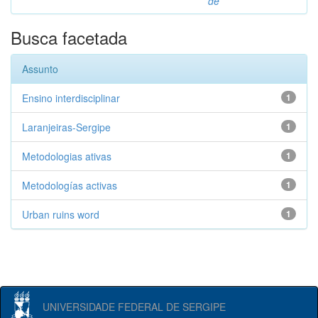
de
Busca facetada
Assunto
Ensino interdisciplinar
1
Laranjeiras-Sergipe
1
Metodologias ativas
1
Metodologías activas
1
Urban ruins word
1
UNIVERSIDADE FEDERAL DE SERGIPE