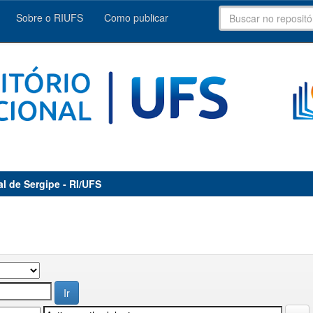
Sobre o RIUFS
Como publicar
al de Sergipe - RI/UFS