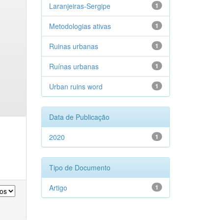
Laranjeiras-Sergipe
1
Metodologias ativas
1
Ruinas urbanas
1
Ruínas urbanas
1
Urban ruins word
1
Data de Publicação
2020
1
Tipo de Documento
Artigo
1