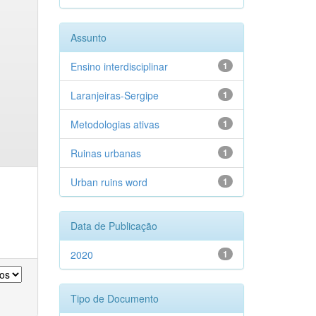
Assunto
Ensino interdisciplinar
1
Laranjeiras-Sergipe
1
Metodologias ativas
1
Ruinas urbanas
1
Urban ruins word
1
Data de Publicação
2020
1
Tipo de Documento