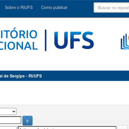
Sobre o RIUFS
Como publicar
al de Sergipe - RI/UFS