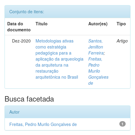
Conjunto de itens:
Data do
Título
Autor(es)
Tipo
documento
Dez-2020
Metodologias ativas
Santos,
Artigo
como estratégia
Jenilton
pedagógica para a
Ferreira
;
aplicação da arqueologia
Freitas,
da arquitetura na
Pedro
restauração
Murilo
arquitetônica no Brasil
Gonçalves
de
Busca facetada
Autor
Freitas, Pedro Murilo Gonçalves de
1