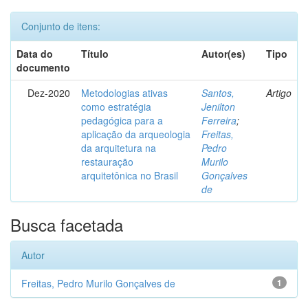
Conjunto de itens:
Data do
Título
Autor(es)
Tipo
documento
Dez-2020
Metodologias ativas
Santos,
Artigo
como estratégia
Jenilton
pedagógica para a
Ferreira
;
aplicação da arqueologia
Freitas,
da arquitetura na
Pedro
restauração
Murilo
arquitetônica no Brasil
Gonçalves
de
Busca facetada
Autor
Freitas, Pedro Murilo Gonçalves de
1