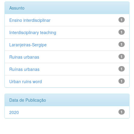
Assunto
Ensino interdisciplinar
1
Interdisciplinary teaching
1
Laranjeiras-Sergipe
1
Ruinas urbanas
1
Ruínas urbanas
1
Urban ruins word
1
Data de Publicação
2020
1