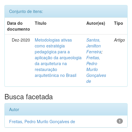
Conjunto de itens:
Data do
Título
Autor(es)
Tipo
documento
Dez-2020
Metodologias ativas
Santos,
Artigo
como estratégia
Jenilton
pedagógica para a
Ferreira
;
aplicação da arqueologia
Freitas,
da arquitetura na
Pedro
restauração
Murilo
arquitetônica no Brasil
Gonçalves
de
Busca facetada
Autor
Freitas, Pedro Murilo Gonçalves de
1