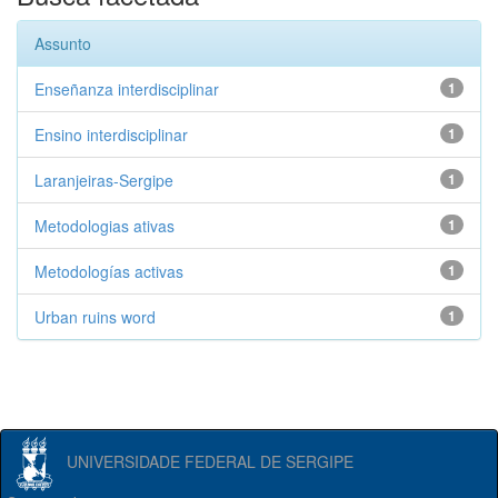
Assunto
Enseñanza interdisciplinar
1
Ensino interdisciplinar
1
Laranjeiras-Sergipe
1
Metodologias ativas
1
Metodologías activas
1
Urban ruins word
1
UNIVERSIDADE FEDERAL DE SERGIPE