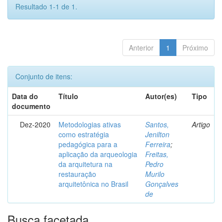
Resultado 1-1 de 1.
Anterior
1
Próximo
Conjunto de itens:
Data do
Título
Autor(es)
Tipo
documento
Dez-2020
Metodologias ativas
Santos,
Artigo
como estratégia
Jenilton
pedagógica para a
Ferreira
;
aplicação da arqueologia
Freitas,
da arquitetura na
Pedro
restauração
Murilo
arquitetônica no Brasil
Gonçalves
de
Busca facetada