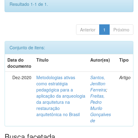
Resultado 1-1 de 1.
Anterior
1
Próximo
Conjunto de itens:
Data do
Título
Autor(es)
Tipo
documento
Dez-2020
Metodologias ativas
Santos,
Artigo
como estratégia
Jenilton
pedagógica para a
Ferreira
;
aplicação da arqueologia
Freitas,
da arquitetura na
Pedro
restauração
Murilo
arquitetônica no Brasil
Gonçalves
de
Busca facetada