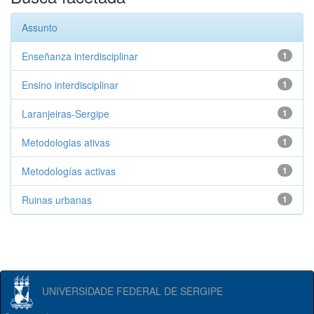
Assunto
Enseñanza interdisciplinar
1
Ensino interdisciplinar
1
Laranjeiras-Sergipe
1
Metodologias ativas
1
Metodologías activas
1
Ruinas urbanas
1
UNIVERSIDADE FEDERAL DE SERGIPE