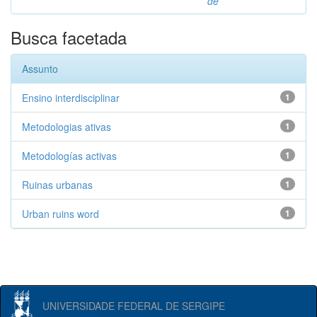
de
Busca facetada
Assunto
Ensino interdisciplinar
1
Metodologias ativas
1
Metodologías activas
1
Ruinas urbanas
1
Urban ruins word
1
UNIVERSIDADE FEDERAL DE SERGIPE