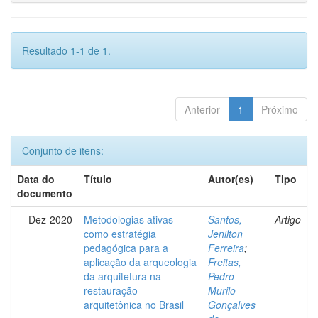
Resultado 1-1 de 1.
Anterior
1
Próximo
Conjunto de itens:
Data do
Título
Autor(es)
Tipo
documento
Dez-2020
Metodologias ativas
Santos,
Artigo
como estratégia
Jenilton
pedagógica para a
Ferreira
;
aplicação da arqueologia
Freitas,
da arquitetura na
Pedro
restauração
Murilo
arquitetônica no Brasil
Gonçalves