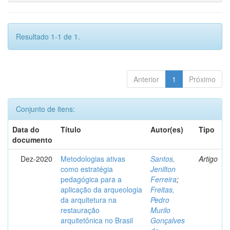
Resultado 1-1 de 1.
Anterior
1
Próximo
Conjunto de itens:
Data do
Título
Autor(es)
Tipo
documento
Dez-2020
Metodologias ativas
Santos,
Artigo
como estratégia
Jenilton
pedagógica para a
Ferreira
;
aplicação da arqueologia
Freitas,
da arquitetura na
Pedro
restauração
Murilo
arquitetônica no Brasil
Gonçalves