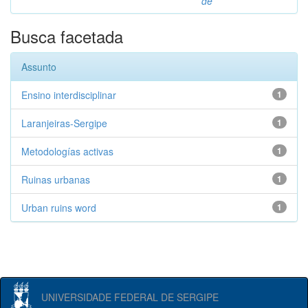
de
Busca facetada
Assunto
Ensino interdisciplinar
1
Laranjeiras-Sergipe
1
Metodologías activas
1
Ruinas urbanas
1
Urban ruins word
1
UNIVERSIDADE FEDERAL DE SERGIPE