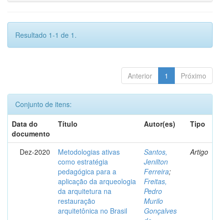
Resultado 1-1 de 1.
Anterior
1
Próximo
Conjunto de itens:
Data do
Título
Autor(es)
Tipo
documento
Dez-2020
Metodologias ativas
Santos,
Artigo
como estratégia
Jenilton
pedagógica para a
Ferreira
;
aplicação da arqueologia
Freitas,
da arquitetura na
Pedro
restauração
Murilo
arquitetônica no Brasil
Gonçalves