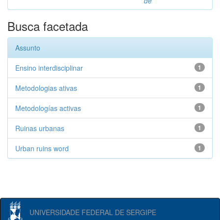
de
Busca facetada
Assunto
Ensino interdisciplinar
1
Metodologias ativas
1
Metodologías activas
1
Ruinas urbanas
1
Urban ruins word
1
UNIVERSIDADE FEDERAL DE SERGIPE