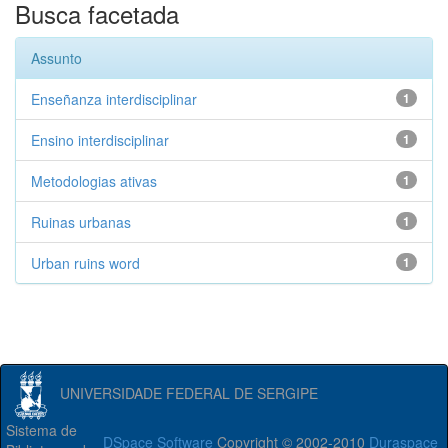
Busca facetada
Assunto
Enseñanza interdisciplinar
1
Ensino interdisciplinar
1
Metodologias ativas
1
Ruinas urbanas
1
Urban ruins word
1
UNIVERSIDADE FEDERAL DE SERGIPE
Sistema de
DSpace Software
Copyright © 2002-2010
Duraspace