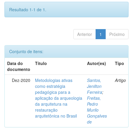
Resultado 1-1 de 1.
Anterior
1
Próximo
Conjunto de itens:
Data do
Título
Autor(es)
Tipo
documento
Dez-2020
Metodologias ativas
Santos,
Artigo
como estratégia
Jenilton
pedagógica para a
Ferreira
;
aplicação da arqueologia
Freitas,
da arquitetura na
Pedro
restauração
Murilo
arquitetônica no Brasil
Gonçalves
de