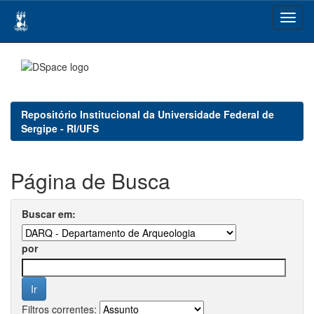
Skip
navigation
Repositório Institucional da Universidade Federal de
Sergipe - RI/UFS
Página de Busca
Buscar em:
por
Filtros correntes: