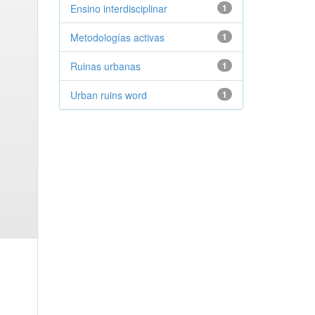
Ensino interdisciplinar
1
Metodologías activas
1
Ruinas urbanas
1
Urban ruins word
1