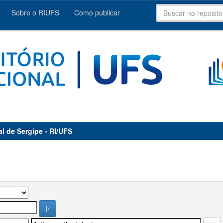
Sobre o RIUFS
Como publicar
al de Sergipe - RI/UFS