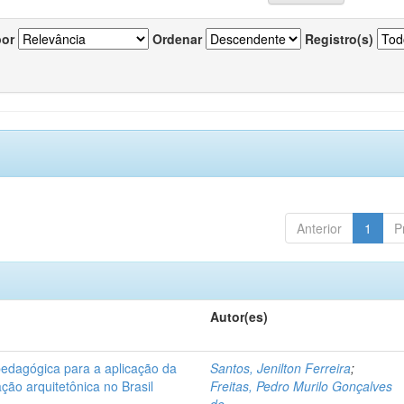
por
Ordenar
Registro(s)
Anterior
1
P
Autor(es)
pedagógica para a aplicação da
Santos, Jenilton Ferreira
;
ção arquitetônica no Brasil
Freitas, Pedro Murilo Gonçalves