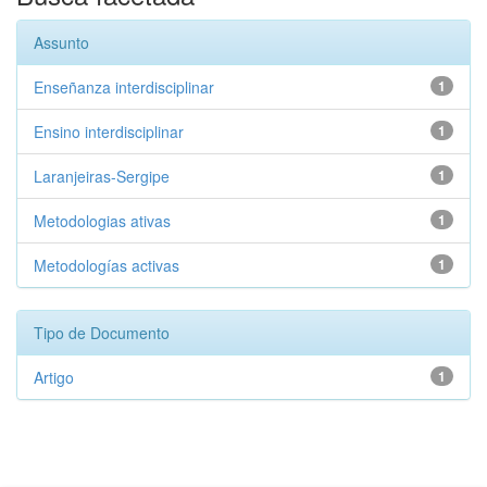
Assunto
Enseñanza interdisciplinar
1
Ensino interdisciplinar
1
Laranjeiras-Sergipe
1
Metodologias ativas
1
Metodologías activas
1
Tipo de Documento
Artigo
1