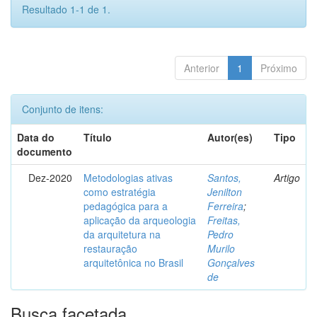
Resultado 1-1 de 1.
Anterior
1
Próximo
Conjunto de itens:
Data do
Título
Autor(es)
Tipo
documento
Dez-2020
Metodologias ativas
Santos,
Artigo
como estratégia
Jenilton
pedagógica para a
Ferreira
;
aplicação da arqueologia
Freitas,
da arquitetura na
Pedro
restauração
Murilo
arquitetônica no Brasil
Gonçalves
de
Busca facetada