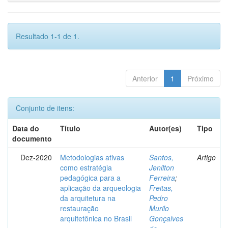
Resultado 1-1 de 1.
Anterior
1
Próximo
Conjunto de itens:
Data do
Título
Autor(es)
Tipo
documento
Dez-2020
Metodologias ativas
Santos,
Artigo
como estratégia
Jenilton
pedagógica para a
Ferreira
;
aplicação da arqueologia
Freitas,
da arquitetura na
Pedro
restauração
Murilo
arquitetônica no Brasil
Gonçalves