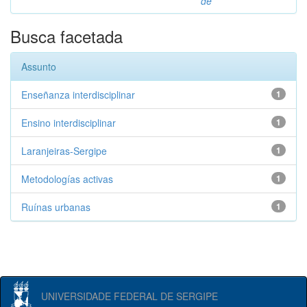
de
Busca facetada
Assunto
Enseñanza interdisciplinar
1
Ensino interdisciplinar
1
Laranjeiras-Sergipe
1
Metodologías activas
1
Ruínas urbanas
1
UNIVERSIDADE FEDERAL DE SERGIPE