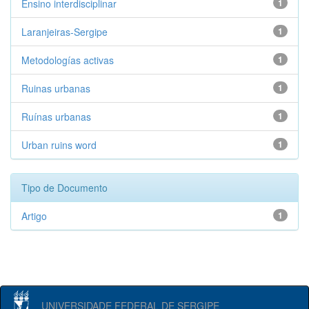
Ensino interdisciplinar
1
Laranjeiras-Sergipe
1
Metodologías activas
1
Ruinas urbanas
1
Ruínas urbanas
1
Urban ruins word
1
Tipo de Documento
Artigo
1
UNIVERSIDADE FEDERAL DE SERGIPE