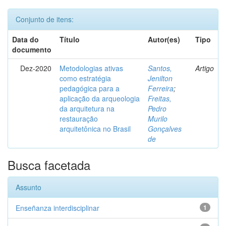
Conjunto de itens:
Data do
Título
Autor(es)
Tipo
documento
Dez-2020
Metodologias ativas
Santos,
Artigo
como estratégia
Jenilton
pedagógica para a
Ferreira
;
aplicação da arqueologia
Freitas,
da arquitetura na
Pedro
restauração
Murilo
arquitetônica no Brasil
Gonçalves
de
Busca facetada
Assunto
Enseñanza interdisciplinar
1