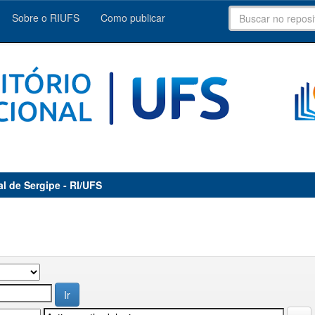
Sobre o RIUFS
Como publicar
al de Sergipe - RI/UFS