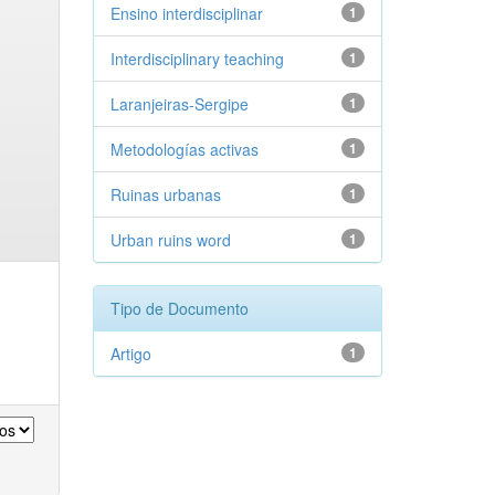
Ensino interdisciplinar
1
Interdisciplinary teaching
1
Laranjeiras-Sergipe
1
Metodologías activas
1
Ruinas urbanas
1
Urban ruins word
1
Tipo de Documento
Artigo
1