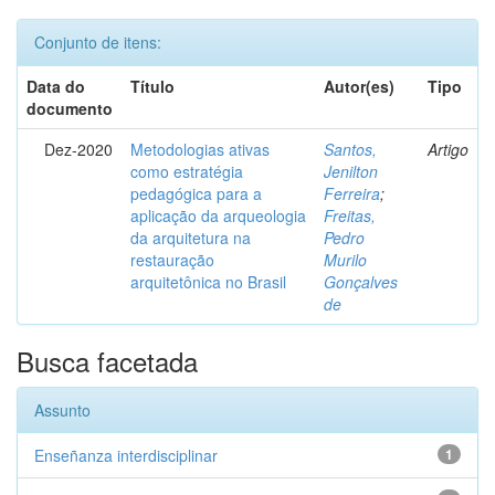
Conjunto de itens:
Data do
Título
Autor(es)
Tipo
documento
Dez-2020
Metodologias ativas
Santos,
Artigo
como estratégia
Jenilton
pedagógica para a
Ferreira
;
aplicação da arqueologia
Freitas,
da arquitetura na
Pedro
restauração
Murilo
arquitetônica no Brasil
Gonçalves
de
Busca facetada
Assunto
Enseñanza interdisciplinar
1