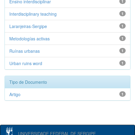
Ensino interdisciplinar
1
Interdisciplinary teaching
1
Laranjeiras-Sergipe
1
Metodologías activas
1
Ruínas urbanas
1
Urban ruins word
1
Tipo de Documento
Artigo
1
UNIVERSIDADE FEDERAL DE SERGIPE