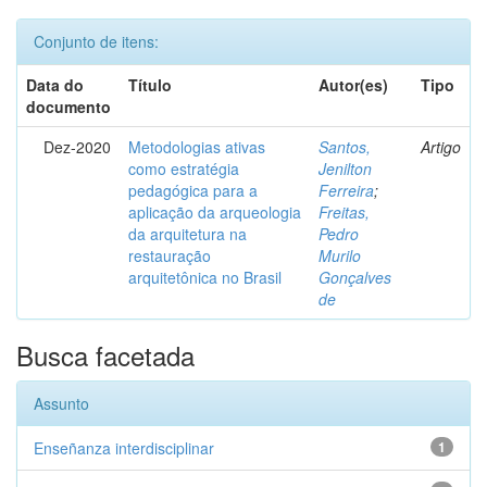
Conjunto de itens:
Data do
Título
Autor(es)
Tipo
documento
Dez-2020
Metodologias ativas
Santos,
Artigo
como estratégia
Jenilton
pedagógica para a
Ferreira
;
aplicação da arqueologia
Freitas,
da arquitetura na
Pedro
restauração
Murilo
arquitetônica no Brasil
Gonçalves
de
Busca facetada
Assunto
Enseñanza interdisciplinar
1