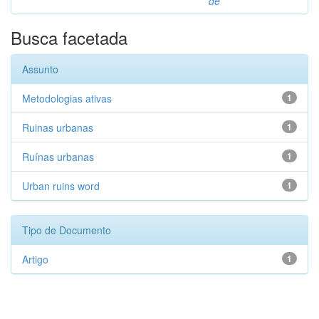
de
Busca facetada
Assunto
Metodologias ativas
1
Ruinas urbanas
1
Ruínas urbanas
1
Urban ruins word
1
Tipo de Documento
Artigo
1