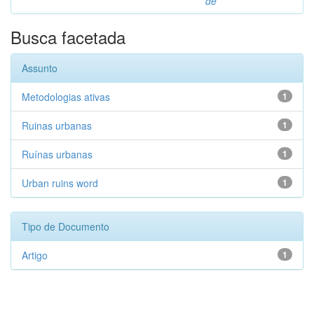
de
Busca facetada
Assunto
Metodologias ativas
1
Ruinas urbanas
1
Ruínas urbanas
1
Urban ruins word
1
Tipo de Documento
Artigo
1