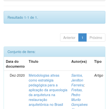
Resultado 1-1 de 1.
Anterior
1
Próximo
Conjunto de itens:
Data do
Título
Autor(es)
Tipo
documento
Dez-2020
Metodologias ativas
Santos,
Artigo
como estratégia
Jenilton
pedagógica para a
Ferreira
;
aplicação da arqueologia
Freitas,
da arquitetura na
Pedro
restauração
Murilo
arquitetônica no Brasil
Gonçalves