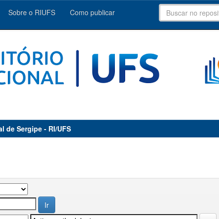
Sobre o RIUFS
Como publicar
al de Sergipe - RI/UFS