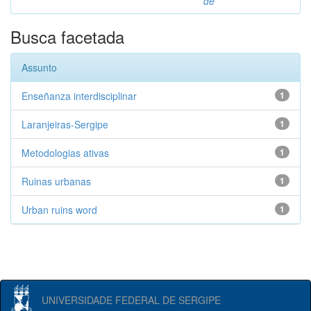
de
Busca facetada
Assunto
Enseñanza interdisciplinar
1
Laranjeiras-Sergipe
1
Metodologias ativas
1
Ruinas urbanas
1
Urban ruins word
1
UNIVERSIDADE FEDERAL DE SERGIPE