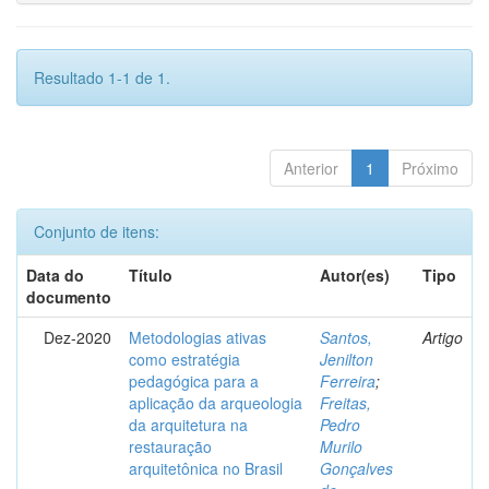
Resultado 1-1 de 1.
Anterior
1
Próximo
Conjunto de itens:
Data do
Título
Autor(es)
Tipo
documento
Dez-2020
Metodologias ativas
Santos,
Artigo
como estratégia
Jenilton
pedagógica para a
Ferreira
;
aplicação da arqueologia
Freitas,
da arquitetura na
Pedro
restauração
Murilo
arquitetônica no Brasil
Gonçalves